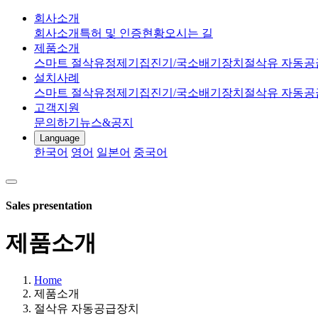
회사소개
회사소개
특허 및 인증현황
오시는 길
제품소개
스마트 절삭유정제기
집진기/국소배기장치
절삭유 자동공
설치사례
스마트 절삭유정제기
집진기/국소배기장치
절삭유 자동공
고객지원
문의하기
뉴스&공지
Language
한국어
영어
일본어
중국어
Sales presentation
제품소개
Home
제품소개
절삭유 자동공급장치