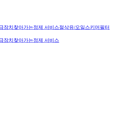
급장치
찾아가는정제 서비스
절삭유/오일스키머
필터
급장치
찾아가는정제 서비스