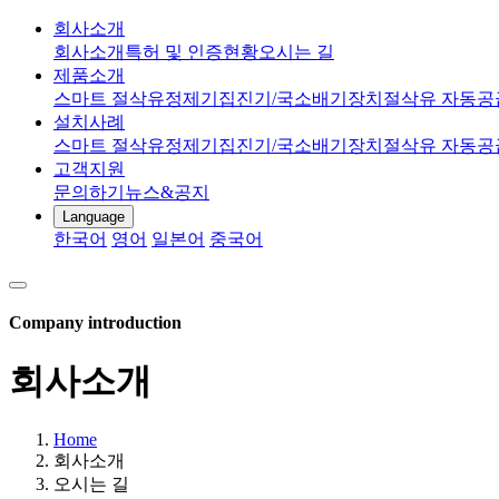
회사소개
회사소개
특허 및 인증현황
오시는 길
제품소개
스마트 절삭유정제기
집진기/국소배기장치
절삭유 자동공
설치사례
스마트 절삭유정제기
집진기/국소배기장치
절삭유 자동공
고객지원
문의하기
뉴스&공지
Language
한국어
영어
일본어
중국어
Company introduction
회사소개
Home
회사소개
오시는 길