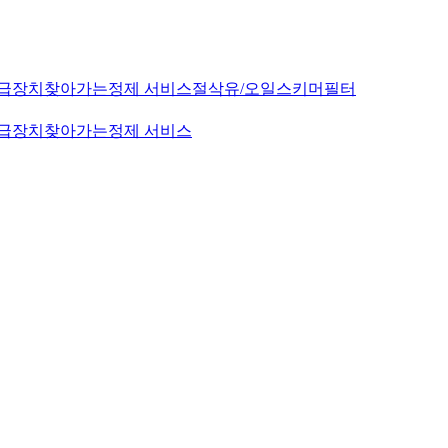
급장치
찾아가는정제 서비스
절삭유/오일스키머
필터
급장치
찾아가는정제 서비스