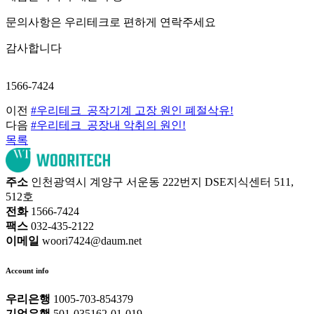
문의사항은 우리테크로 편하게 연락주세요
감사합니다
1566-7424
이전
#우리테크_공작기계 고장 원인 폐절삭유!
다음
#우리테크_공장내 악취의 원인!
목록
주소
인천광역시 계양구 서운동 222번지 DSE지식센터 511,
512호
전화
1566-7424
팩스
032-435-2122
이메일
woori7424@daum.net
Account info
우리은행
1005-703-854379
기업은행
501-035162-01-019