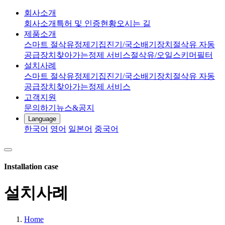
회사소개
회사소개
특허 및 인증현황
오시는 길
제품소개
스마트 절삭유정제기
집진기/국소배기장치
절삭유 자동
공급장치
찾아가는정제 서비스
절삭유/오일스키머
필터
설치사례
스마트 절삭유정제기
집진기/국소배기장치
절삭유 자동
공급장치
찾아가는정제 서비스
고객지원
문의하기
뉴스&공지
Language
한국어
영어
일본어
중국어
Installation case
설치사례
Home